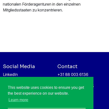
nationalen Förderagenturen in den einzelnen
Mitgliedsstaaten zu konzentrieren.
Social Media
Contact
LinkedIn
+31 88 003 6136
Vimeo
info@itea4.org
High Tech Campus 5
This website uses cookies to ensure you get
Information protection &
5656 AE Eindhoven
the best experience on our website.
privacy policy
Netherlands
Learn more