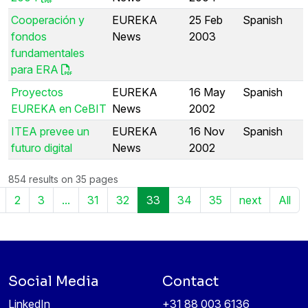
Cooperación y
EUREKA
25 Feb
Spanish
fondos
News
2003
fundamentales
para ERA
Proyectos
EUREKA
16 May
Spanish
EUREKA en CeBIT
News
2002
ITEA prevee un
EUREKA
16 Nov
Spanish
futuro digital
News
2002
854 results on 35 pages
2
3
...
31
32
33
34
35
next
All
Social Media
Contact
LinkedIn
+31 88 003 6136