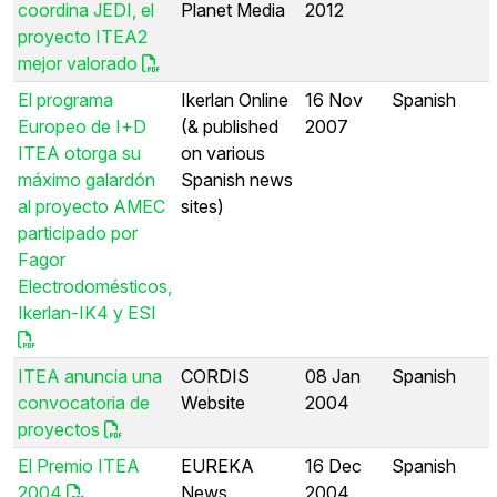
coordina JEDI, el
Planet Media
2012
proyecto ITEA2
mejor valorado
El programa
Ikerlan Online
16 Nov
Spanish
Europeo de I+D
(& published
2007
ITEA otorga su
on various
máximo galardón
Spanish news
al proyecto AMEC
sites)
participado por
Fagor
Electrodomésticos,
Ikerlan-IK4 y ESI
ITEA anuncia una
CORDIS
08 Jan
Spanish
convocatoria de
Website
2004
proyectos
El Premio ITEA
EUREKA
16 Dec
Spanish
2004
News
2004