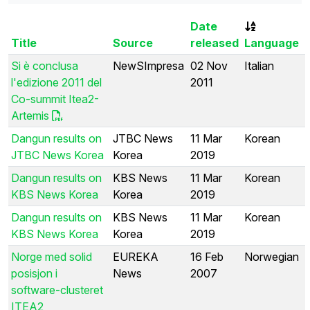
Date
Title
Source
released
Language
Si è conclusa
NewSImpresa
02 Nov
Italian
l'edizione 2011 del
2011
Co-summit Itea2-
Artemis
Dangun results on
JTBC News
11 Mar
Korean
JTBC News Korea
Korea
2019
Dangun results on
KBS News
11 Mar
Korean
KBS News Korea
Korea
2019
Dangun results on
KBS News
11 Mar
Korean
KBS News Korea
Korea
2019
Norge med solid
EUREKA
16 Feb
Norwegian
posisjon i
News
2007
software-clusteret
ITEA2