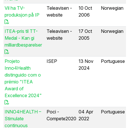
Vil ha TV-
Teleavisen -
10 Oct
Norwegian
produksjon på IP
website
2006
ITEA-pris til TT-
Teleavisen -
17 Oct
Norwegian
Medal - Kan gi
website
2005
milliardbesparelser
Projeto
ISEP
13 Nov
Portuguese
Inno4Health
2024
distinguido com o
prémio "ITEA
Award of
Excellence 2024"
INNO4HEALTH –
Poci -
04 Apr
Portuguese
Stimulate
Compete2020
2022
continuous