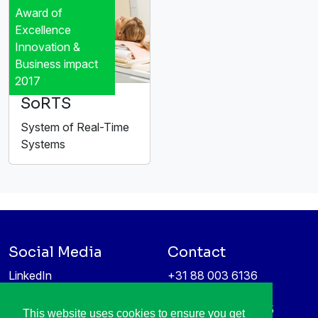
Award of
Excellence
Innovation &
Business impact
2017
SoRTS
System of Real-Time
Systems
Social Media
Contact
LinkedIn
+31 88 003 6136
Vimeo
info@itea4.org
High Tech Campus 5
This website uses cookies to ensure you get