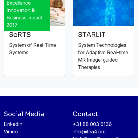
Excellence
Innovation &
Business impact
2017
SoRTS
STARLIT
System of Real-Time
System Technologies
Systems
for Adaptive Real-time
MR Image-guided
Therapies
Social Media
Contact
LinkedIn
+31 88 003 6136
Vimeo
info@itea4.org