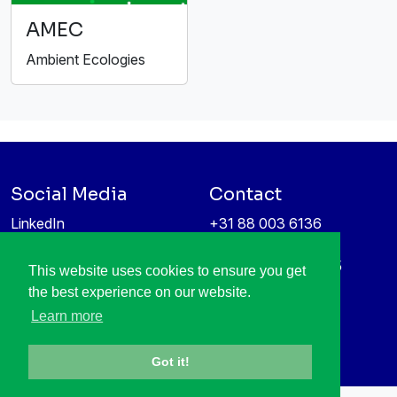
AMEC
Ambient Ecologies
Social Media
Contact
LinkedIn
+31 88 003 6136
Vimeo
info@itea4.org
High Tech Campus 5
This website uses cookies to ensure you get
Information protection &
5656 AE Eindhoven
the best experience on our website.
privacy policy
Netherlands
Learn more
Got it!