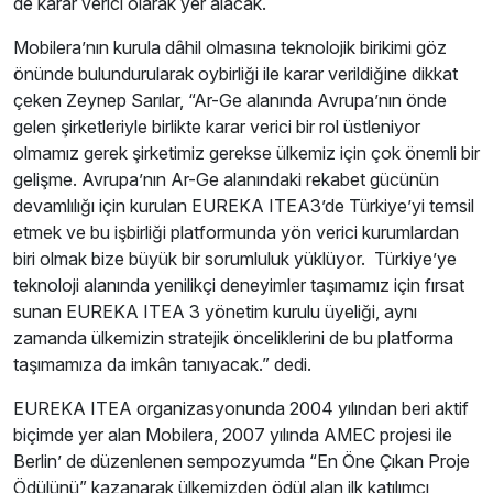
de karar verici olarak yer alacak.
Mobilera’nın kurula dâhil olmasına teknolojik birikimi göz
önünde bulundurularak oybirliği ile karar verildiğine dikkat
çeken Zeynep Sarılar, “Ar-Ge alanında Avrupa’nın önde
gelen şirketleriyle birlikte karar verici bir rol üstleniyor
olmamız gerek şirketimiz gerekse ülkemiz için çok önemli bir
gelişme. Avrupa’nın Ar-Ge alanındaki rekabet gücünün
devamlılığı için kurulan EUREKA ITEA3’de Türkiye’yi temsil
etmek ve bu işbirliği platformunda yön verici kurumlardan
biri olmak bize büyük bir sorumluluk yüklüyor. Türkiye’ye
teknoloji alanında yenilikçi deneyimler taşımamız için fırsat
sunan EUREKA ITEA 3 yönetim kurulu üyeliği, aynı
zamanda ülkemizin stratejik önceliklerini de bu platforma
taşımamıza da imkân tanıyacak.” dedi.
EUREKA ITEA organizasyonunda 2004 yılından beri aktif
biçimde yer alan Mobilera, 2007 yılında AMEC projesi ile
Berlin’ de düzenlenen sempozyumda “En Öne Çıkan Proje
Ödülünü” kazanarak ülkemizden ödül alan ilk katılımcı