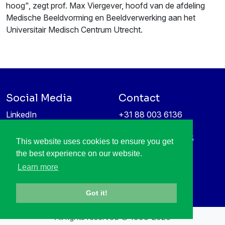
hoog", zegt prof. Max Viergever, hoofd van de afdeling
Medische Beeldvorming en Beeldverwerking aan het
Universitair Medisch Centrum Utrecht.
Social Media
Contact
LinkedIn
+31 88 003 6136
Vimeo
info@itea4.org
High Tech Campus 5
This website uses cookies to ensure you get
Information protection &
5656 AE Eindhoven
the best experience on our website.
privacy policy
Netherlands
Learn more
Got it!
All rights reserved © 1998-2026