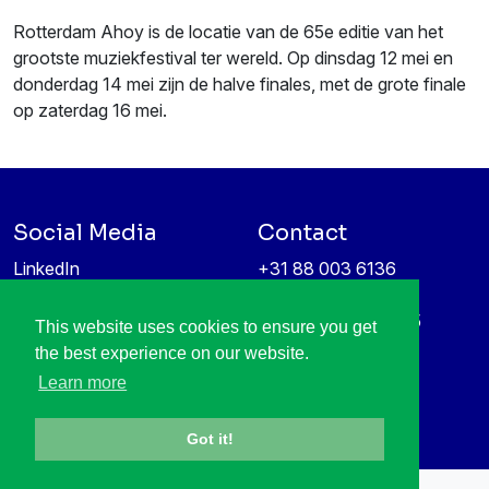
Rotterdam Ahoy is de locatie van de 65e editie van het
grootste muziekfestival ter wereld. Op dinsdag 12 mei en
donderdag 14 mei zijn de halve finales, met de grote finale
op zaterdag 16 mei.
Social Media
Contact
LinkedIn
+31 88 003 6136
Vimeo
info@itea4.org
High Tech Campus 5
This website uses cookies to ensure you get
Information protection &
5656 AE Eindhoven
the best experience on our website.
privacy policy
Netherlands
Learn more
Got it!