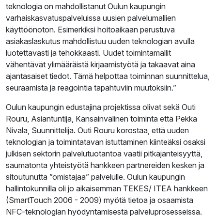
teknologia on mahdollistanut Oulun kaupungin
varhaiskasvatuspalveluissa uusien palvelumallien
käyttöönoton. Esimerkiksi hoitoaikaan perustuva
asiakaslaskutus mahdollistuu uuden teknologian avulla
luotettavasti ja tehokkaasti. Uudet toimintamallit
vähentävät ylimääräistä kirjaamistyötä ja takaavat aina
ajantasaiset tiedot. Tämä helpottaa toiminnan suunnittelua,
seuraamista ja reagointia tapahtuviin muutoksiin.”
Oulun kaupungin edustajina projektissa olivat sekä Outi
Rouru, Asiantuntija, Kansainvälinen toiminta että Pekka
Nivala, Suunnittelija. Outi Rouru korostaa, että uuden
teknologian ja toimintatavan istuttaminen kiinteäksi osaksi
julkisen sektorin palvelutuotantoa vaatii pitkäjänteisyyttä,
saumatonta yhteistyötä hankkeen partnereiden kesken ja
sitoutunutta ”omistajaa” palvelulle. Oulun kaupungin
hallintokunnilla oli jo aikaisemman TEKES/ ITEA hankkeen
(SmartTouch 2006 - 2009) myötä tietoa ja osaamista
NFC-teknologian hyödyntämisestä palveluprosesseissa.