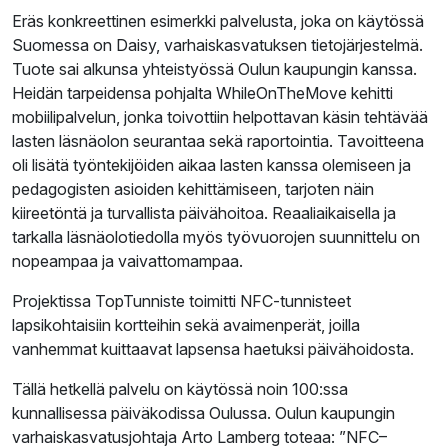
Eräs konkreettinen esimerkki palvelusta, joka on käytössä
Suomessa on Daisy, varhaiskasvatuksen tietojärjestelmä.
Tuote sai alkunsa yhteistyössä Oulun kaupungin kanssa.
Heidän tarpeidensa pohjalta WhileOnTheMove kehitti
mobiilipalvelun, jonka toivottiin helpottavan käsin tehtävää
lasten läsnäolon seurantaa sekä raportointia. Tavoitteena
oli lisätä työntekijöiden aikaa lasten kanssa olemiseen ja
pedagogisten asioiden kehittämiseen, tarjoten näin
kiireetöntä ja turvallista päivähoitoa. Reaaliaikaisella ja
tarkalla läsnäolotiedolla myös työvuorojen suunnittelu on
nopeampaa ja vaivattomampaa.
Projektissa TopTunniste toimitti NFC-tunnisteet
lapsikohtaisiin kortteihin sekä avaimenperät, joilla
vanhemmat kuittaavat lapsensa haetuksi päivähoidosta.
Tällä hetkellä palvelu on käytössä noin 100:ssa
kunnallisessa päiväkodissa Oulussa. Oulun kaupungin
varhaiskasvatusjohtaja Arto Lamberg toteaa: ”NFC–