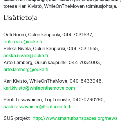
toteaa Kari Kivistö, WhileOnTheMoven toimitusjohtaja.
Lisätietoja
Outi Rouru, Oulun kaupunki, 044 7031637,
outi.rouru@ouka.fi
Pekka Nivala, Oulun kaupunki, 044 703 1655,
pekka.nivala@ouka.fi
Arto Lamberg, Oulun kaupunki, 044 7034003,
arto.lamberg@ouka.fi
Kari Kivistö, WhileOnTheMove, 040-8433948,
kari.kivisto@whileonthemove.com
Pauli Tossavainen, TopTunniste, 040-0790290,
pauli.tossavainen@toptunniste.fi
SUS-projekti:
http://www.smarturbanspaces.org/news