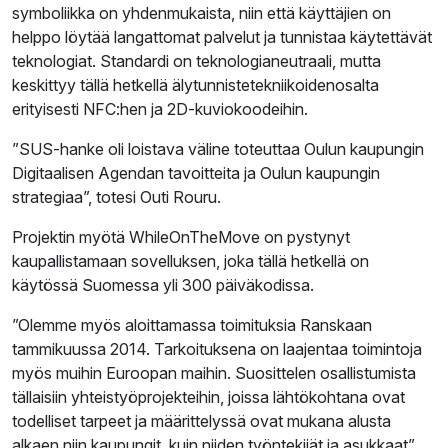
symboliikka on yhdenmukaista, niin että käyttäjien on
helppo löytää langattomat palvelut ja tunnistaa käytettävät
teknologiat. Standardi on teknologianeutraali, mutta
keskittyy tällä hetkellä älytunnistetekniikoidenosalta
erityisesti NFC:hen ja 2D-kuviokoodeihin.
”SUS-hanke oli loistava väline toteuttaa Oulun kaupungin
Digitaalisen Agendan tavoitteita ja Oulun kaupungin
strategiaa”, totesi Outi Rouru.
Projektin myötä WhileOnTheMove on pystynyt
kaupallistamaan sovelluksen, joka tällä hetkellä on
käytössä Suomessa yli 300 päiväkodissa.
”Olemme myös aloittamassa toimituksia Ranskaan
tammikuussa 2014. Tarkoituksena on laajentaa toimintoja
myös muihin Euroopan maihin. Suosittelen osallistumista
tällaisiin yhteistyöprojekteihin, joissa lähtökohtana ovat
todelliset tarpeet ja määrittelyssä ovat mukana alusta
alkaen niin kaupungit, kuin niiden työntekijät ja asukkaat”,