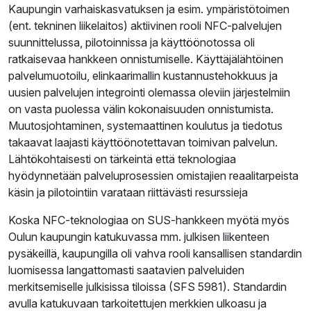
Kaupungin varhaiskasvatuksen ja esim. ympäristötoimen
(ent. tekninen liikelaitos) aktiivinen rooli NFC-palvelujen
suunnittelussa, pilotoinnissa ja käyttöönotossa oli
ratkaisevaa hankkeen onnistumiselle. Käyttäjälähtöinen
palvelumuotoilu, elinkaarimallin kustannustehokkuus ja
uusien palvelujen integrointi olemassa oleviin järjestelmiin
on vasta puolessa välin kokonaisuuden onnistumista.
Muutosjohtaminen, systemaattinen koulutus ja tiedotus
takaavat laajasti käyttöönotettavan toimivan palvelun.
Lähtökohtaisesti on tärkeintä että teknologiaa
hyödynnetään palveluprosessien omistajien reaalitarpeista
käsin ja pilotointiin varataan riittävästi resurssieja
Koska NFC-teknologiaa on SUS-hankkeen myötä myös
Oulun kaupungin katukuvassa mm. julkisen liikenteen
pysäkeillä, kaupungilla oli vahva rooli kansallisen standardin
luomisessa langattomasti saatavien palveluiden
merkitsemiselle julkisissa tiloissa (SFS 5981). Standardin
avulla katukuvaan tarkoitettujen merkkien ulkoasu ja