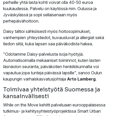
perheille yhtä lasta kohti voivat olla 40-50 euroa
kuukaudessa. Palvelu on käytössä mm. Oulussa ja
Jyväskylässä ja sopii sellaisenaan myös
perhepäivähoitoon.
Daisy taltioi sähköisesti myös hoitosopimukset,
vanhempien yhteystiedot, kuvausluvat ja allergiat sekä
tiedon siitä, kuka lapsen saa päiväkodista hakea.
"Odotamme Daisy-palvelusta isoja hyötyjä.
Automatisoimalla mekaaniset toiminnot, kuten lasten
läsnäolon seuranta, päiväkotien henkilökunnalta voi
vapautua jopa tunteja päivässä lapsille", sanoo Oulun
kaupungin varhaiskasvatusjohtaja
Arto Lamberg
.
Toimivaa yhteistyötä Suomessa ja
kansainvälisesti
While on the Move kehitti palveluaan eurooppalaisessa
tutkimus- ja kehitysyhteistyöprojektissa Smart Urban