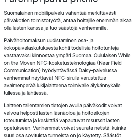
Suomalainen mobiilipalvelu vähentää merkittävästi
päiväkotien toimistotyötä, antaa hoitajille enemmän aikaa
olla lasten kanssa ja tuo säästöjä vanhemmille.
Päivähoitomaksun uudistaminen osa- ja
kokopäivälaskutuksesta kohti todellisia hoitotunteja
vastaavaksi kiinnostaa ympäri Suomea. Oululaisen While
on the Moven NFC-kosketusteknologiaa (Near Field
Communication) hyödyntävässä Daisy-palvelussa
vanhemmat näyttävät NFC-sirulla varustettua
avaimenperää lukijalaitteena toimivalle älykännykälle
tullessa ja lähtiessä.
Laitteen tallentamien tietojen avulla päiväkodit voivat
valvoa helposti lasten läsnäoloa ja hoitoaikojen
toteutumista ja keskittää vapautuvat resurssit lasten
opetukseen. Vanhemmat voivat seurata netistä, kuinka
suuri osa sovituista tunneista on jo käytetty. Säästöt