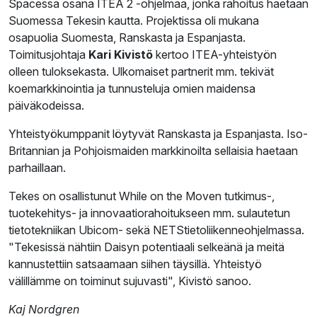
Spacessa osana ITEA 2 -ohjelmaa, jonka rahoitus haetaan
Suomessa Tekesin kautta. Projektissa oli mukana
osapuolia Suomesta, Ranskasta ja Espanjasta.
Toimitusjohtaja
Kari Kivistö
kertoo ITEA-yhteistyön
olleen tuloksekasta. Ulkomaiset partnerit mm. tekivät
koemarkkinointia ja tunnusteluja omien maidensa
päiväkodeissa.
Yhteistyökumppanit löytyvät Ranskasta ja Espanjasta. Iso-
Britannian ja Pohjoismaiden markkinoilta sellaisia haetaan
parhaillaan.
Tekes on osallistunut While on the Moven tutkimus-,
tuotekehitys- ja innovaatiorahoitukseen mm. sulautetun
tietotekniikan Ubicom- sekä NETStietoliikenneohjelmassa.
"Tekesissä nähtiin Daisyn potentiaali selkeänä ja meitä
kannustettiin satsaamaan siihen täysillä. Yhteistyö
välillämme on toiminut sujuvasti", Kivistö sanoo.
Kaj Nordgren