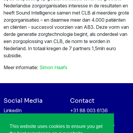
Nederlandse zorgorganisaties interesse in de resultaten en
heeft Sound Intelligence samen met CLB al meerdere grote
zorgorganisaties – en daarmee meer dan 4.000 patiënten
en cliënten - succesvol voorzien van AB3. Deze vorm van
derde generatie zorgtechnologie begint, als onderdeel van
een zorgoplossing van CLB, de norm te worden in
Nederland. In totaal kregen de 7 partners 1,5mln euro
subsidie.
Meer informatie:
Simon Haafs
Social Media
Contact
LinkedIn
+31 88 003 6136
Vimeo
info@itea4.org
High Tech Campus 5
This website uses cookies to ensure you get
Information protection &
5656 AE Eindhoven