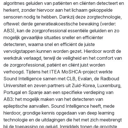
algoritmes geluiden van patiënten en cliënten detecteert en
herkent, zonder hiervoor aan het lichaam gekoppelde
sensoren nodig te hebben. Dankzij deze zorgtechnologie,
oftewel: derde generatieakoestische bewaking (verder:
AB3), kan de zorgprofessional essentiële geluiden en zo
mogelijk gevaarlijke situaties sneller en efficiënter
detecteren, waarna snel en efficiënt de juiste
vervolgstappen kunnen worden gezet. Hierdoor wordt de
werkdruk verlaagd, terwijl de veiligheid en het comfort van
de zorgprofessional, patiënt en cliënt juist worden
verhoogd. Tijdens het ITEA MoSHCA-project werkte
Sound Intelligence samen met CLB, Evalan, de Radboud
Universiteit en zeven partners uit Zuid-Korea, Luxemburg,
Portugal en Spanje aan een specifieke verdieping van
AB3: het mogelijk maken van het detecteren van
epileptische aanvallen. Sound Intelligence heeft, mede
hierdoor, grondige kennis opgedaan van deep learning
technologie en de uitdagingen die het met zich meebrengt
bij de toepassing op geluid. Inmiddels tonen de grootste