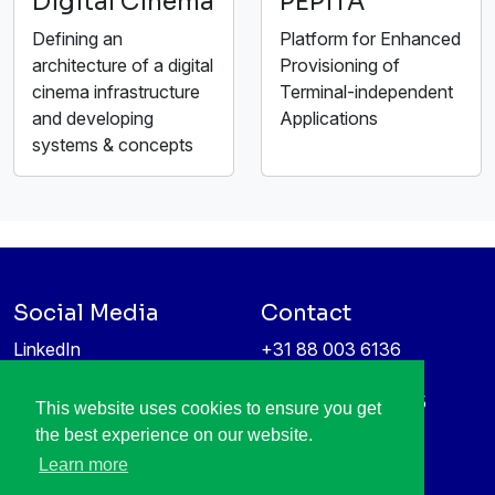
Digital Cinema
PEPiTA
Defining an
Platform for Enhanced
architecture of a digital
Provisioning of
cinema infrastructure
Terminal-independent
and developing
Applications
systems & concepts
Social Media
Contact
LinkedIn
+31 88 003 6136
Vimeo
info@itea4.org
High Tech Campus 5
This website uses cookies to ensure you get
Information protection &
5656 AE Eindhoven
the best experience on our website.
privacy policy
Netherlands
Learn more