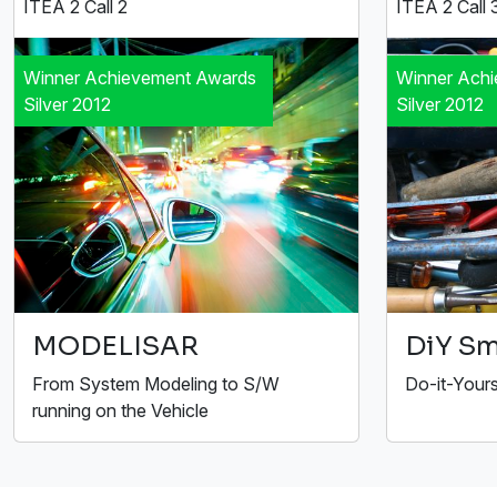
ITEA 2 Call 2
ITEA 2 Call 
Winner Achievement Awards
Winner Ach
Silver 2012
Silver 2012
MODELISAR
DiY Sm
From System Modeling to S/W
Do-it-Your
running on the Vehicle