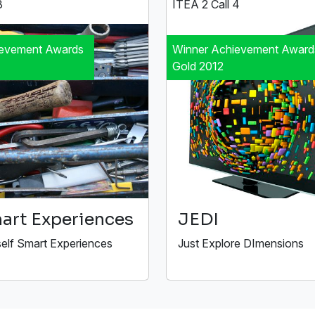
3
ITEA 2 Call 4
ievement Awards
Winner Achievement Award
Gold 2012
art Experiences
JEDI
self Smart Experiences
Just Explore DImensions