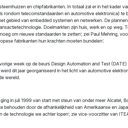
emhuizen en chipfabrikanten. In totaal zal er in het kader 
als rondom telecomstandaarden en automotive elektronica) te
op het gebied van embedded systemen en netwerken. De plannen 
nsactietechnologie. Doelmarkten zijn huis, werk en op weg. To
enoeg om nieuwe standaarden te zetten’, zei Paul Mehring, voo
uropese fabrikanten hun krachten moeten bundelen’.
n vorige week op de beurs Design Automation and Test (DATE)
rd dit jaar georganiseerd in het licht van automotive elektr
de wereld.
 in juli 1999 van start met steun van onder meer Alcatel, Bosc
e behouden door de afhankelijkheid van Amerikaanse en Japan
 de technologie we achter lopen’, zie vice-voorzitter van ITEA 