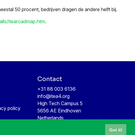
estal 50 procent, bedrijven dragen de andere helft bij.
calls/itearoadmap.htm
.
Contact
+31 88 003 6136
info@itea4.org
High Tech Campus 5
acy policy
5656 AE Eindhoven
Netherlands
Got it!