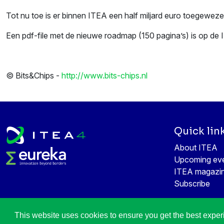
Tot nu toe is er binnen ITEA een half miljard euro toegeweze
Een pdf-file met de nieuwe roadmap (150 pagina’s) is op de
© Bits&Chips -
http://www.bits-chips.nl
Quick lin
About ITEA
Upcoming ev
ITEA magazi
Subscribe
This website uses cookies to ensure you get the best expe