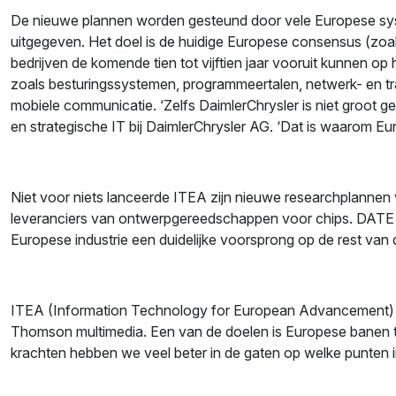
De nieuwe plannen worden gesteund door vele Europese syste
uitgegeven. Het doel is de huidige Europese consensus (zo
bedrijven de komende tien tot vijftien jaar vooruit kunnen 
zoals besturingssystemen, programmeertalen, netwerk- en tra
mobiele communicatie. ‘Zelfs DaimlerChrysler is niet groot g
en strategische IT bij DaimlerChrysler AG. ‘Dat is waarom E
Niet voor niets lanceerde ITEA zijn nieuwe researchplanne
leveranciers van ontwerpgereedschappen voor chips. DATE we
Europese industrie een duidelijke voorsprong op de rest van 
ITEA (Information Technology for European Advancement) ging
Thomson multimedia. Een van de doelen is Europese banen t
krachten hebben we veel beter in de gaten op welke punten in