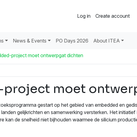
Log in
Create account
ns
News & Events
PO Days 2026
About ITEA
ded-project moet ontwerpgat dichten
project moet ontwerp
oeksprogramma gestart op het gebied van embedded en gedi
den gelijkrichten en samenwerking versterken. Het initiatief h
 kan de snelheid niet bijhouden waarmee de silicium productie