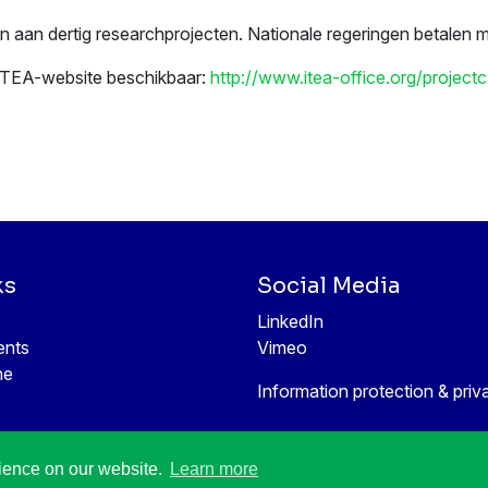
n aan dertig researchprojecten. Nationale regeringen betalen me
 ITEA-website beschikbaar:
http://www.itea-office.org/project
ks
Social Media
LinkedIn
ents
Vimeo
ne
Information protection & priv
rience on our website.
Learn more
All rights reserved © 1998-2026