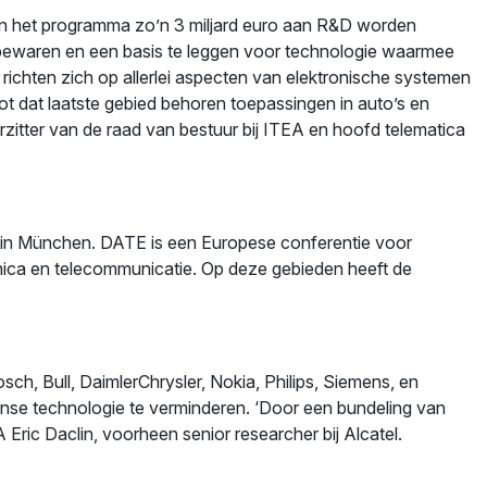
van het programma zo’n 3 miljard euro aan R&D worden
 bewaren en een basis te leggen voor technologie waarmee
richten zich op allerlei aspecten van elektronische systemen
t dat laatste gebied behoren toepassingen in auto’s en
rzitter van de raad van bestuur bij ITEA en hoofd telematica
 in München. DATE is een Europese conferentie voor
onica en telecommunicatie. Op deze gebieden heeft de
h, Bull, DaimlerChrysler, Nokia, Philips, Siemens, en
se technologie te verminderen. ‘Door een bundeling van
Eric Daclin, voorheen senior researcher bij Alcatel.