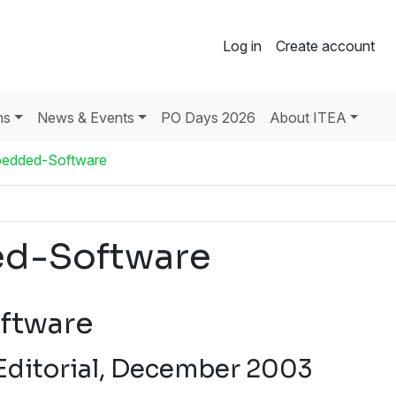
Log in
Create account
ns
News & Events
PO Days 2026
About ITEA
bedded-Software
ed-Software
ftware
- Editorial, December 2003