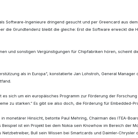
 als Software-Ingenieure dringend gesucht und per Greencard aus dem
er die Grundtendenz bleibt die gleiche: Erst die Software erweckt di
nen und sonstigen Vergünstigungen für Chipfabriken hören, scheint di
erstützung als in Europa", konstatierte Jan Lohstroh, General Manager de
tfand.
t es sich um ein europäisches Programm zur Förderung der Forschung 
teme zu starken.” Es gibt sie also doch, die Förderung für Embedded-Pro
ng in monetärer Hinsicht, betonte Paul Mehring, Chairman des ITEA-Boa
ispiel ist ein Projekt bei dem Nokia sein Knowhow im Bereich der Mobi
ls Netzbetreiber, Bull sein Wissen bei Smartcards und Daimler-Chrysl