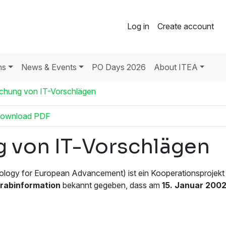
Log in
Create account
ns
News & Events
PO Days 2026
About ITEA
eichung von IT-Vorschlägen
ownload PDF
ng von IT-Vorschlägen
logy for European Advancement) ist ein Kooperationsprojekt
rabinformation
bekannt gegeben, dass am
15. Januar 2002