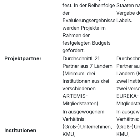
fest. In der Reihenfolge
Staaten n
der
Vergabe d
Evaluierungsergebnisse
Labels.
werden Projekte im
Rahmen der
festgelegten Budgets
gefördert.
Projektpartner
Durchschnittl. 21
Durchschni
Partner aus 7 Ländern
Partner au
(Minimum: drei
Ländern (
Institutionen aus drei
zwei Insti
verschiedenen
zwei vers
ARTEMIS-
EUREKA-
Mitgliedstaaten)
Mitgliedst
In ausgewogenem
In ausge
Verhältnis:
Verhältnis:
(Groß-)Unternehmen,
(Groß-)Un
Institutionen
KMU,
KMU,