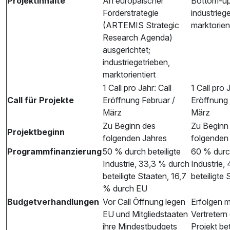
Projektinhalte
An europäischer
Bottom-up
Förderstrategie
industriege
(ARTEMIS Strategic
marktorient
Research Agenda)
ausgerichtet;
industriegetrieben,
marktorientiert
1 Call pro Jahr: Call
1 Call pro 
Call für Projekte
Eröffnung Februar /
Eröffnung 
März
März
Zu Beginn des
Zu Beginn
Projektbeginn
folgenden Jahres
folgenden
Programmfinanzierung
50 % durch beteiligte
60 % durch
Industrie, 33,3 % durch
Industrie,
beteiligte Staaten, 16,7
beteiligte
% durch EU
Budgetverhandlungen
Vor Call Öffnung legen
Erfolgen m
EU und Mitgliedstaaten
Vertretern
ihre Mindestbudgets
Projekt bet