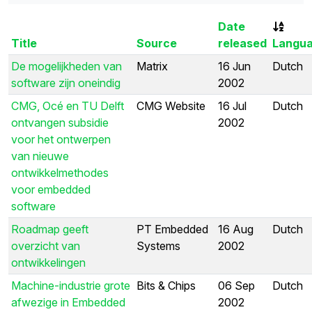
Date
Title
Source
released
Langu
De mogelijkheden van
Matrix
16 Jun
Dutch
software zijn oneindig
2002
CMG, Océ en TU Delft
CMG Website
16 Jul
Dutch
ontvangen subsidie
2002
voor het ontwerpen
van nieuwe
ontwikkelmethodes
voor embedded
software
Roadmap geeft
PT Embedded
16 Aug
Dutch
overzicht van
Systems
2002
ontwikkelingen
Machine-industrie grote
Bits & Chips
06 Sep
Dutch
afwezige in Embedded
2002