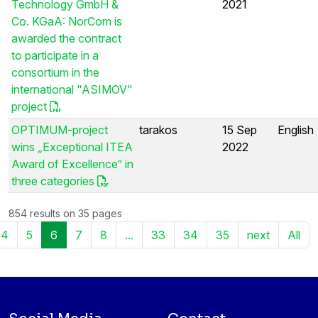
Technology GmbH &
2021
Co. KGaA: NorCom is
awarded the contract
to participate in a
consortium in the
international "ASIMOV"
project
OPTIMUM-project
tarakos
15 Sep
English
wins „Exceptional ITEA
2022
Award of Excellence“ in
three categories
854 results on 35 pages
4
5
6
7
8
...
33
34
35
next
All