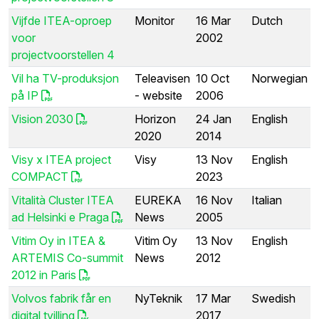
Vijfde ITEA-oproep
Monitor
16 Mar
Dutch
voor
2002
projectvoorstellen 4
Vil ha TV-produksjon
Teleavisen
10 Oct
Norwegian
på IP
- website
2006
Vision 2030
Horizon
24 Jan
English
2020
2014
Visy x ITEA project
Visy
13 Nov
English
COMPACT
2023
Vitalità Cluster ITEA
EUREKA
16 Nov
Italian
ad Helsinki e Praga
News
2005
Vitim Oy in ITEA &
Vitim Oy
13 Nov
English
ARTEMIS Co-summit
News
2012
2012 in Paris
Volvos fabrik får en
NyTeknik
17 Mar
Swedish
digital tvilling
2017