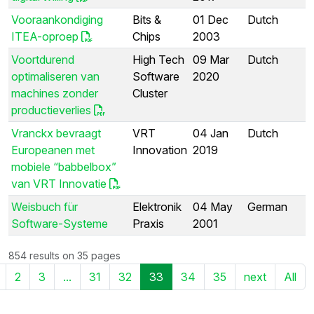
Vooraankondiging
Bits &
01 Dec
Dutch
ITEA-oproep
Chips
2003
Voortdurend
High Tech
09 Mar
Dutch
optimaliseren van
Software
2020
machines zonder
Cluster
productieverlies
Vranckx bevraagt
VRT
04 Jan
Dutch
Europeanen met
Innovation
2019
mobiele “babbelbox”
van VRT Innovatie
Weisbuch für
Elektronik
04 May
German
Software-Systeme
Praxis
2001
854 results on 35 pages
2
3
...
31
32
33
34
35
next
All