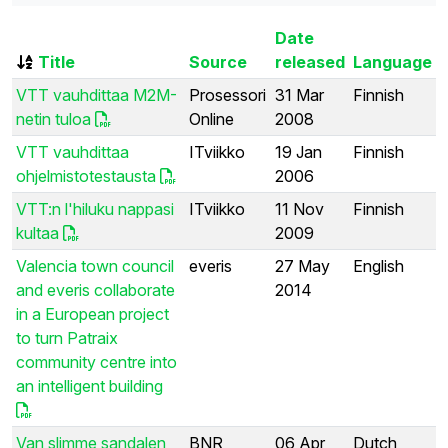
Date
Title
Source
released
Language
VTT vauhdittaa M2M-
Prosessori
31 Mar
Finnish
netin tuloa
Online
2008
VTT vauhdittaa
ITviikko
19 Jan
Finnish
ohjelmistotestausta
2006
VTT:n l'hiluku nappasi
ITviikko
11 Nov
Finnish
kultaa
2009
Valencia town council
everis
27 May
English
and everis collaborate
2014
in a European project
to turn Patraix
community centre into
an intelligent building
Van slimme sandalen
BNR
06 Apr
Dutch