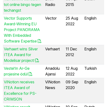
tot online bingo tegen
Radio
2015
techangst
Vector Supports
Vector
25 Aug
English
Award-Winning EU
2022
Project PANORAMA
With Embedded
Software Expertise
Verhaert wins Silver
Verhaert
11 Dec
English
ITEA Award for
2012
Modelisar project!
Vestel’in Ar-Ge
Anadolu
12 Aug
Turkish
projesine ödül
Ajansi
2022
ViNotion receives
ViNotion
09 Sep
English
ITEA Award of
News
2020
Excellence for PS-
CRIMSON
ViNotion speelt
ViNotion
10 Sep
Dutch