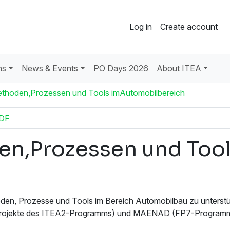
Log in
Create account
ns
News & Events
PO Days 2026
About ITEA
thoden,Prozessen und Tools imAutomobilbereich
PDF
n,Prozessen und Too
en, Prozesse und Tools im Bereich Automobilbau zu unterstüt
ojekte des ITEA2-Programms) und MAENAD (FP7-Programm) d