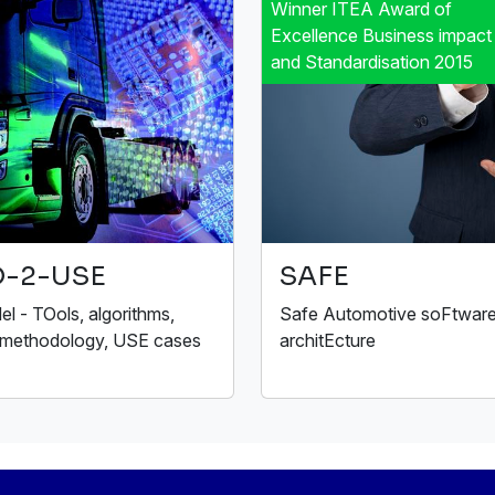
Winner ITEA Award of
Excellence Business impact
and Standardisation 2015
-2-USE
SAFE
l - TOols, algorithms,
Safe Automotive soFtwar
 methodology, USE cases
architEcture