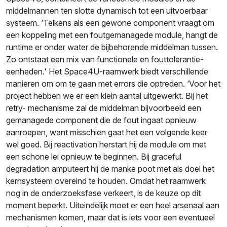
middelmannen ten slotte dynamisch tot een uitvoerbaar
systeem. ‘Telkens als een gewone component vraagt om
een koppeling met een foutgemanagede module, hangt de
runtime er onder water de bijbehorende middelman tussen.
Zo ontstaat een mix van functionele en fouttolerantie-
eenheden.' Het Space4U-raamwerk biedt verschillende
manieren om om te gaan met errors die optreden. ‘Voor het
project hebben we er een klein aantal uitgewerkt. Bij het
retry- mechanisme zal de middelman bijvoorbeeld een
gemanagede component die de fout ingaat opnieuw
aanroepen, want misschien gaat het een volgende keer
wel goed. Bij reactivation herstart hij de module om met
een schone lei opnieuw te beginnen. Bij graceful
degradation amputeert hij de manke poot met als doel het
kernsysteem overeind te houden. Omdat het raamwerk
nog in de onderzoeksfase verkeert, is de keuze op dit
moment beperkt. Uiteindelijk moet er een heel arsenaal aan
mechanismen komen, maar dat is iets voor een eventueel