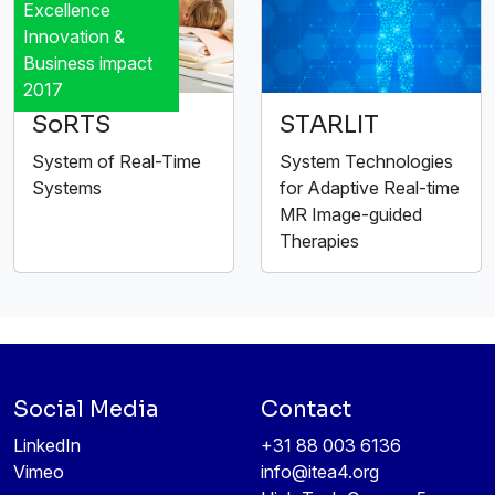
Excellence
Innovation &
Business impact
2017
SoRTS
STARLIT
System of Real-Time
System Technologies
Systems
for Adaptive Real-time
MR Image-guided
Therapies
Social Media
Contact
LinkedIn
+31 88 003 6136
Vimeo
info@itea4.org